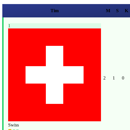
Tim
M
S
K
1
2
1
0
Swiss