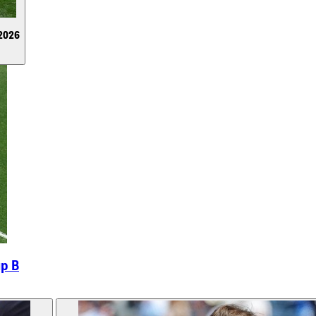
2026
up B