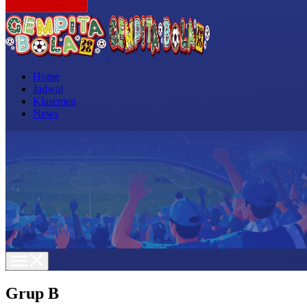
Home
Jadwal
Klasemen
News
Grup B