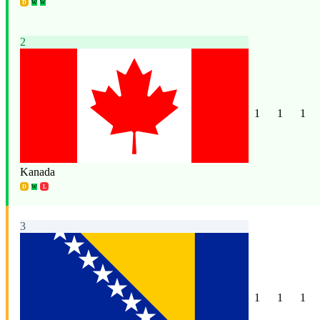
D
W
W
2
1
1
1
Kanada
D
W
L
3
1
1
1