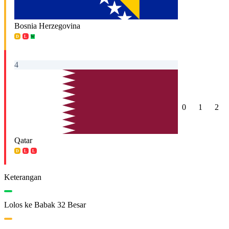
Bosnia Herzegovina
D
L
W
4
0
1
2
Qatar
D
L
L
Keterangan
Lolos ke Babak 32 Besar