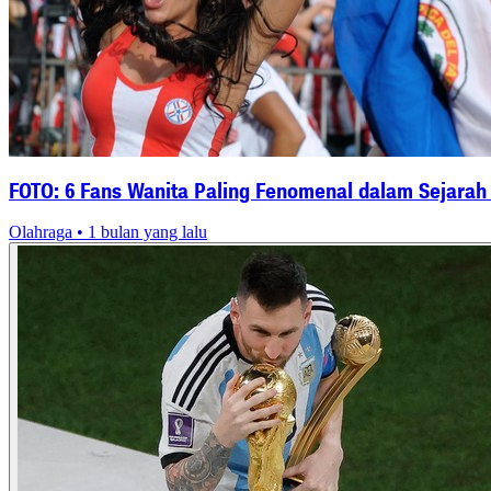
FOTO: 6 Fans Wanita Paling Fenomenal dalam Sejarah 
Olahraga
• 1 bulan yang lalu