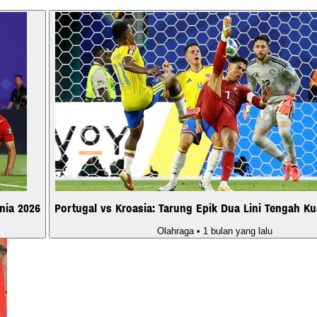
nia 2026
Portugal vs Kroasia: Tarung Epik Dua Lini Tengah Ku
Olahraga
• 1 bulan yang lalu