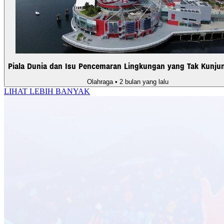
Piala Dunia dan Isu Pencemaran Lingkungan yang Tak Kunju
Olahraga
• 2 bulan yang lalu
LIHAT LEBIH BANYAK