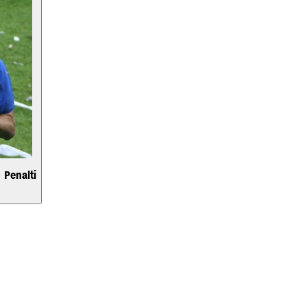
 Penalti