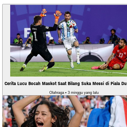
Cerita Lucu Bocah Maskot Saat Bilang Suka Messi di Piala Du
Olahraga
• 3 minggu yang lalu