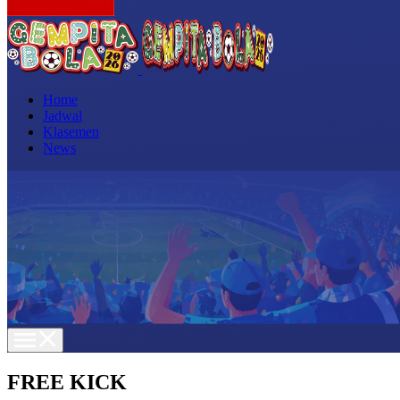
Home
Jadwal
Klasemen
News
FREE KICK