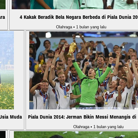
ara
4 Kakak Beradik Bela Negara Berbeda di Piala Dunia 20
Olahraga
• 1 bulan yang lalu
 Usia Muda
Piala Dunia 2014: Jerman Bikin Messi Menangis di 
Olahraga
• 1 bulan yang lalu